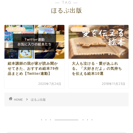
― TAG ―
ほるぷ出版
絵本・児童書
絵本・児童書
絵本講師の我が家が読み聞か
大人も泣ける・愛があふれ
せてきた、おすすめ絵本79作
る。「大好きだよ」の気持ち
品まとめ【Twitter連動】
を伝える絵本10選
2020年7月24日
2018年11月23日
HOME
ほるぷ出版