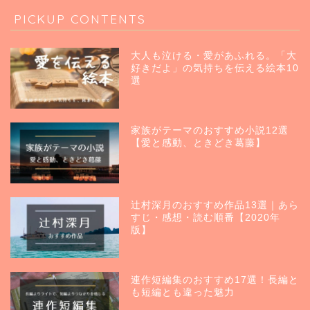
PICKUP CONTENTS
大人も泣ける・愛があふれる。「大
好きだよ」の気持ちを伝える絵本10
選
家族がテーマのおすすめ小説12選
【愛と感動、ときどき葛藤】
辻村深月のおすすめ作品13選｜あら
すじ・感想・読む順番【2020年
版】
連作短編集のおすすめ17選！長編と
も短編とも違った魅力