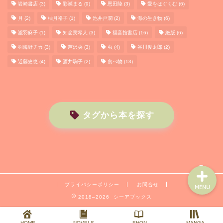
岩崎書店
(3)
彩瀬まる
(9)
恩田陸
(3)
愛をはぐくむ
(6)
月
(2)
柚月裕子
(1)
池井戸潤
(2)
海の生き物
(6)
瀧羽麻子
(1)
知念実希人
(3)
福音館書店
(16)
絶版
(6)
HOME
羽海野チカ
(3)
芦沢央
(3)
虫
(4)
谷川俊太郎
(2)
近藤史恵
(4)
酒井駒子
(2)
食べ物
(13)
PROFILE
NOVELS
タグから本を探す
EHON
プライバシーポリシー
お問合せ
MENU
2018–2026 シーアブックス
HOME
NOVELS
EHON
MANGA