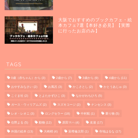
大阪でおすすめのブックカフェ・絵
本カフェ7選【本好き必見】【実際
に行ったお店のみ】
TAGS
0歳（赤ちゃん）から
(3)
2歳から
(7)
3歳から
(9)
4歳から
(11)
おやすみなさい
(2)
お風呂
(3)
かこさとし
(2)
かとうあじゅ
(3)
こぐま社
(2)
とよたかずひこ
(3)
なかがわちひろ
(5)
ガース・ウィリアムズ
(2)
スズキコージ
(2)
ナンセンス
(3)
レオ・レオニ
(3)
ロングセラー
(18)
中村航
(1)
乗り物
(5)
住野よる
(5)
動物
(12)
原田マハ
(4)
友達
(17)
外国の絵本
(13)
大崎梢
(4)
富樫倫太郎
(1)
寺地はるな
(17)