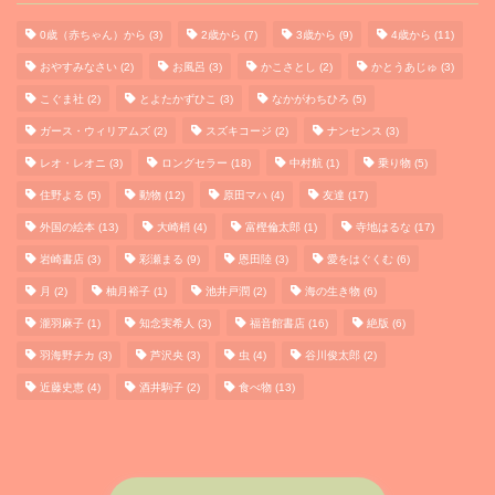
0歳（赤ちゃん）から
(3)
2歳から
(7)
3歳から
(9)
4歳から
(11)
おやすみなさい
(2)
お風呂
(3)
かこさとし
(2)
かとうあじゅ
(3)
こぐま社
(2)
とよたかずひこ
(3)
なかがわちひろ
(5)
ガース・ウィリアムズ
(2)
スズキコージ
(2)
ナンセンス
(3)
レオ・レオニ
(3)
ロングセラー
(18)
中村航
(1)
乗り物
(5)
住野よる
(5)
動物
(12)
原田マハ
(4)
友達
(17)
外国の絵本
(13)
大崎梢
(4)
富樫倫太郎
(1)
寺地はるな
(17)
岩崎書店
(3)
彩瀬まる
(9)
恩田陸
(3)
愛をはぐくむ
(6)
月
(2)
柚月裕子
(1)
池井戸潤
(2)
海の生き物
(6)
瀧羽麻子
(1)
知念実希人
(3)
福音館書店
(16)
絶版
(6)
HOME
羽海野チカ
(3)
芦沢央
(3)
虫
(4)
谷川俊太郎
(2)
近藤史恵
(4)
酒井駒子
(2)
食べ物
(13)
PROFILE
NOVELS