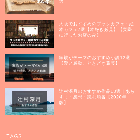
選
大阪でおすすめのブックカフェ・絵
本カフェ7選【本好き必見】【実際
に行ったお店のみ】
家族がテーマのおすすめ小説12選
【愛と感動、ときどき葛藤】
辻村深月のおすすめ作品13選｜あら
すじ・感想・読む順番【2020年
版】
TAGS