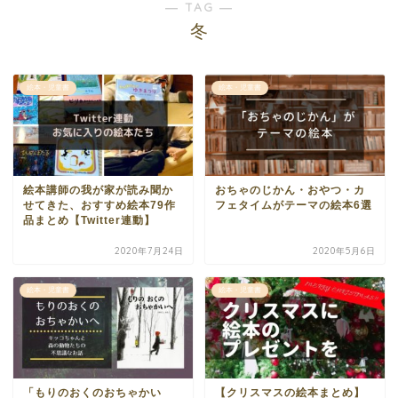
― TAG ―
冬
絵本・児童書
絵本・児童書
絵本講師の我が家が読み聞か
おちゃのじかん・おやつ・カ
せてきた、おすすめ絵本79作
フェタイムがテーマの絵本6選
品まとめ【Twitter連動】
2020年7月24日
2020年5月6日
絵本・児童書
絵本・児童書
「もりのおくのおちゃかい
【クリスマスの絵本まとめ】