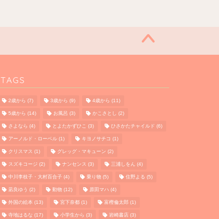
TAGS
2歳から
(7)
3歳から
(9)
4歳から
(11)
5歳から
(14)
お風呂
(3)
かこさとし
(2)
さよなら
(4)
とよたかずひこ
(3)
ひさかたチャイルド
(6)
アーノルド・ローベル
(1)
キヨノサチコ
(1)
クリスマス
(1)
グレッグ・マキューン
(2)
スズキコージ
(2)
ナンセンス
(3)
三浦しをん
(4)
中川李枝子・大村百合子
(4)
乗り物
(5)
住野よる
(5)
凪良ゆう
(2)
動物
(12)
原田マハ
(4)
外国の絵本
(13)
宮下奈都
(1)
富樫倫太郎
(1)
寺地はるな
(17)
小学生から
(3)
岩崎書店
(3)