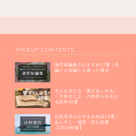
PICKUP CONTENTS
連作短編集のおすすめ17選！長
編とも短編とも違った魅力
大人も泣ける・愛があふれる。
「大好きだよ」の気持ちを伝え
る絵本10選
辻村深月のおすすめ作品13選｜
あらすじ・感想・読む順番
【2020年版】