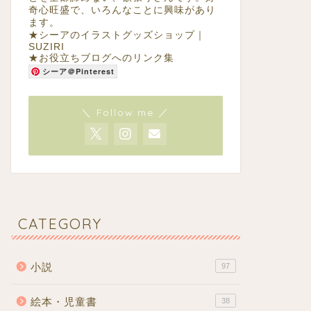
奇心旺盛で、いろんなことに興味があり
ます。
★
シーアのイラストグッズショップ｜
SUZIRI
★
お役立ちブログへのリンク集
シーア＠Pinterest
＼ Follow me ／
CATEGORY
小説
97
絵本・児童書
38