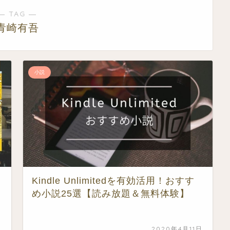
― TAG ―
青崎有吾
小説
Kindle Unlimitedを有効活用！おすす
め小説25選【読み放題＆無料体験】
日
2020年4月11日