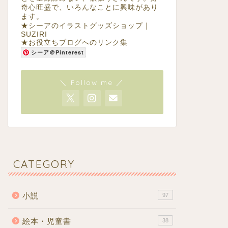
奇心旺盛で、いろんなことに興味があり
ます。
★
シーアのイラストグッズショップ｜
SUZIRI
★
お役立ちブログへのリンク集
シーア＠Pinterest
＼ Follow me ／
CATEGORY
小説
97
絵本・児童書
38