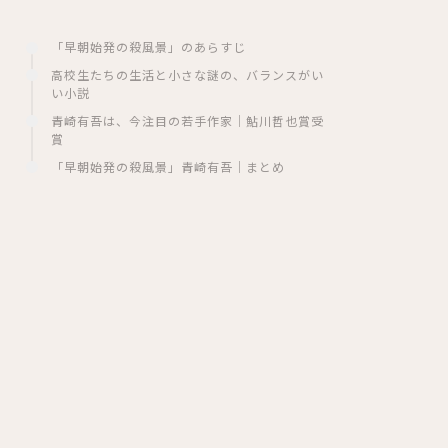
「早朝始発の殺風景」のあらすじ
高校生たちの生活と小さな謎の、バランスがい
い小説
青崎有吾は、今注目の若手作家｜鮎川哲也賞受
賞
「早朝始発の殺風景」青崎有吾｜まとめ