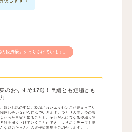
解説します！
発の殺風景」をとりあげています。
集のおすすめ17選！長編とも短編とも
力
は、短いお話の中に、凝縮されたエッセンスが詰まってい
が関連し合いながら進んでいきます。ひとりの主人公の視
らなかった事実を知ることも。それぞれに異なる登場人物
世界観を掘り下げていくことができ、より深くテーマを味
んな魅力たっぷりの連作短編集をご紹介します。...