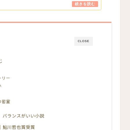
CLOSE
じ
トリー
い
の密室
、バランスがいい小説
｜鮎川哲也賞受賞