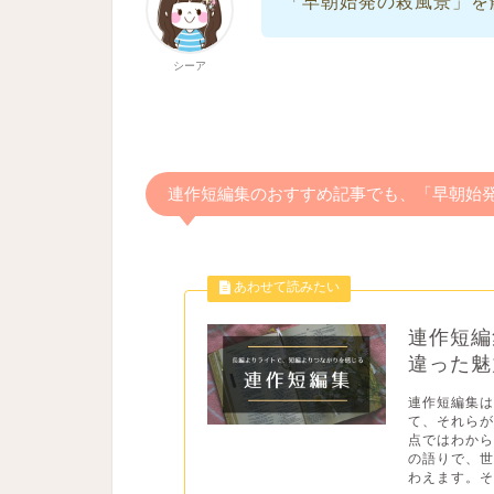
「早朝始発の殺風景」を
シーア
連作短編集のおすすめ記事でも、「早朝始
連作短編
違った魅
連作短編集
て、それら
点ではわか
の語りで、
わえます。そ