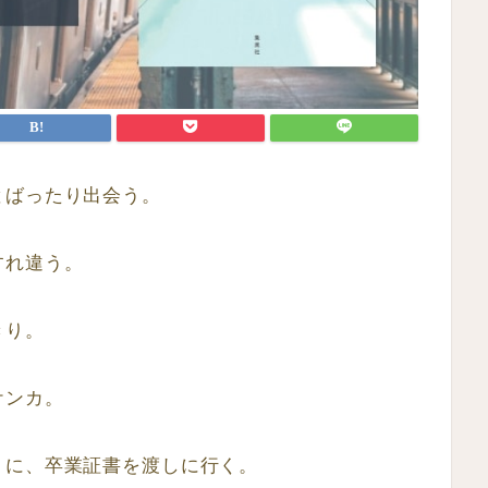
とばったり出会う。
すれ違う。
きり。
ケンカ。
トに、卒業証書を渡しに行く。