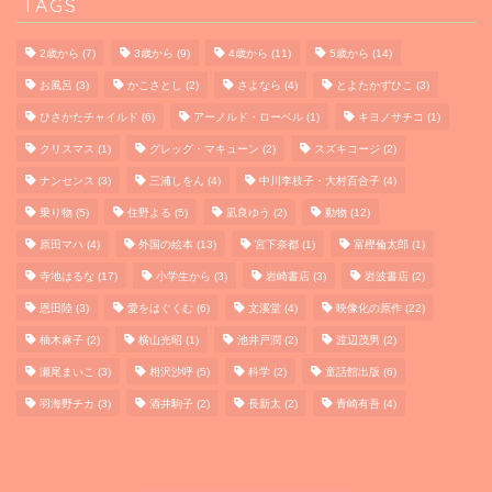
TAGS
2歳から
(7)
3歳から
(9)
4歳から
(11)
5歳から
(14)
お風呂
(3)
かこさとし
(2)
さよなら
(4)
とよたかずひこ
(3)
ひさかたチャイルド
(6)
アーノルド・ローベル
(1)
キヨノサチコ
(1)
クリスマス
(1)
グレッグ・マキューン
(2)
スズキコージ
(2)
ナンセンス
(3)
三浦しをん
(4)
中川李枝子・大村百合子
(4)
乗り物
(5)
住野よる
(5)
凪良ゆう
(2)
動物
(12)
原田マハ
(4)
外国の絵本
(13)
宮下奈都
(1)
富樫倫太郎
(1)
寺地はるな
(17)
小学生から
(3)
岩崎書店
(3)
岩波書店
(2)
恩田陸
(3)
愛をはぐくむ
(6)
文溪堂
(4)
映像化の原作
(22)
柚木麻子
(2)
横山光昭
(1)
池井戸潤
(2)
渡辺茂男
(2)
HOME
瀬尾まいこ
(3)
相沢沙呼
(5)
科学
(2)
童話館出版
(6)
羽海野チカ
(3)
酒井駒子
(2)
長新太
(2)
青崎有吾
(4)
PROFILE