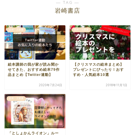
― TAG ―
岩崎書店
絵本・児童書
絵本・児童書
絵本講師の我が家が読み聞か
【クリスマスの絵本まとめ】
せてきた、おすすめ絵本79作
プレゼントにぴったり！おす
品まとめ【Twitter連動】
すめ・人気絵本10選
2020年7月24日
2018年11月1日
絵本・児童書
「としょかんライオン」ルー