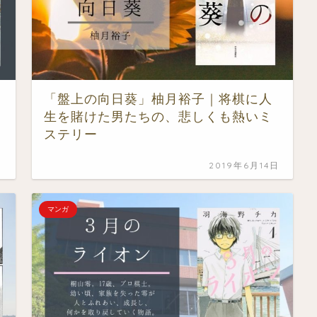
「盤上の向日葵」柚月裕子｜将棋に人
生を賭けた男たちの、悲しくも熱いミ
ステリー
日
2019年6月14日
マンガ