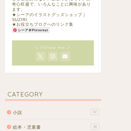
奇心旺盛で、いろんなことに興味があり
ます。
★
シーアのイラストグッズショップ｜
SUZIRI
★
お役立ちブログへのリンク集
シーア＠Pinterest
＼ Follow me ／
CATEGORY
小説
97
絵本・児童書
38