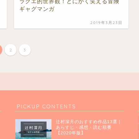
ラクエ的世界観！とにかく笑える冒険
ギャグマンガ
日
2019年3月23日
2
3
PICKUP CONTENTS
辻村深月のおすすめ作品13選｜
あらすじ・感想・読む順番
【2020年版】