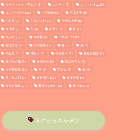
ガース・ウィリアムズ
(2)
スポーツ
(2)
レオ・レオニ
(3)
ロングセラー
(18)
七河迦南
(1)
三木笙子
(5)
中村航
(1)
主婦の友社
(3)
伊坂幸太郎
(6)
偕成社
(8)
冬
(4)
友達
(17)
夏
(1)
大人向け
(5)
大崎梢
(4)
平野啓一郎
(2)
彩瀬まる
(9)
徳間書店
(3)
春
(6)
月
(2)
木皿泉
(3)
林明子
(2)
柚月裕子
(1)
森見登美彦
(1)
海の生き物
(6)
深緑野分
(3)
知念実希人
(3)
福音館書店
(16)
秋
(1)
芦沢央
(3)
虫
(4)
谷川俊太郎
(2)
辻村深月
(13)
近藤史恵
(4)
連作短編集
(23)
間瀬なおかた
(2)
食べ物
(13)
タグから本を探す