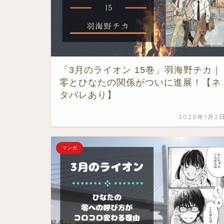
「3月のライオン 15巻」羽海野チカ｜
零とひなたの関係がついに進展！【ネ
タバレあり】
2020年1月2
マンガ