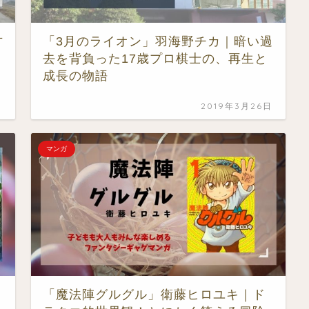
方
「3月のライオン」羽海野チカ｜暗い過
去を背負った17歳プロ棋士の、再生と
成長の物語
日
2019年3月26日
マンガ
「魔法陣グルグル」衛藤ヒロユキ｜ド