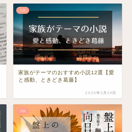
小説
家族がテーマのおすすめ小説12選【愛
と感動、ときどき葛藤】
日
2020年2月24日
小説