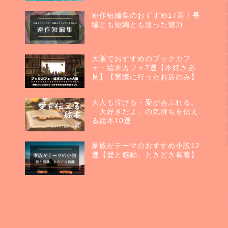
連作短編集のおすすめ17選！長
編とも短編とも違った魅力
大阪でおすすめのブックカフ
ェ・絵本カフェ7選【本好き必
見】【実際に行ったお店のみ】
大人も泣ける・愛があふれる。
「大好きだよ」の気持ちを伝え
る絵本10選
家族がテーマのおすすめ小説12
選【愛と感動、ときどき葛藤】