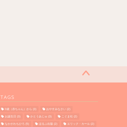
TAGS
0歳（赤ちゃん）から
(3)
おやすみなさい
(2)
お誕生日
(3)
かとうあじゅ
(3)
こぐま社
(2)
なかがわちひろ
(5)
ほるぷ出版
(2)
エリック・カール
(2)