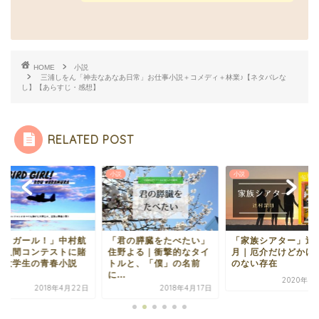
HOME
小説
三浦しをん「神去なあなあ日常」お仕事小説＋コメディ＋林業♪【ネタバレな
し】【あらすじ・感想】
RELATED POST
小説
小説
君の膵臓をたべたい」
「家族シアター」辻村深
「かがみの孤城」辻
野よる｜衝撃的なタイ
月｜厄介だけどかけがえ
月｜ 不登校の中学生
ルと、「僕」の名前
のない存在
の絆と闘い【本屋大賞.
.
2020年5月31日
2018年5
2018年4月17日