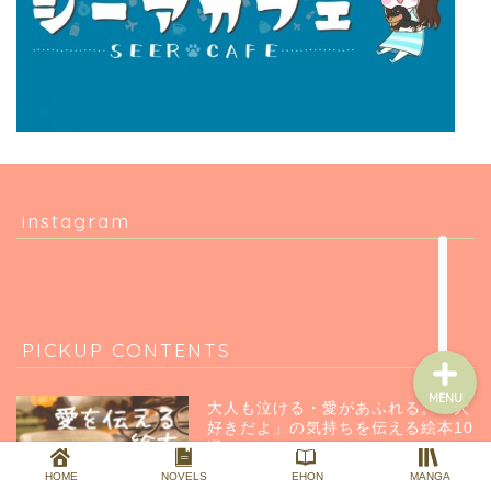
HOME
PROFILE
NOVELS
instagram
EHON
PICKUP CONTENTS
MENU
大人も泣ける・愛があふれる。「大
好きだよ」の気持ちを伝える絵本10
選
HOME
NOVELS
EHON
MANGA