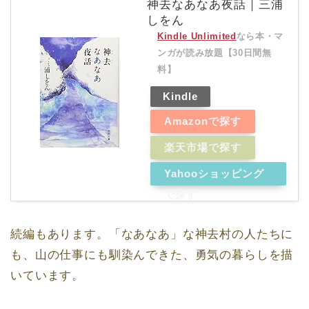
神去なあなあ夜話｜三浦
しをん
Kindle Unlimited
なら本・マ
ンガが読み放題【30日間無
料】
Kindle
Amazonで探す
楽天市場で探す
Yahooショッピング
で探す
続編もあります。「なあなあ」な神去村の人たちに
も、山の仕事にも馴染んできた、勇気の暮らしを描
いています。