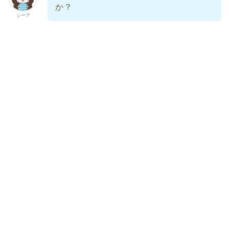
か？
シーア