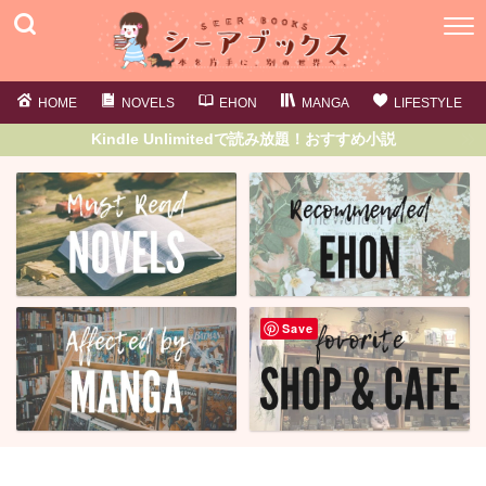
HOME
NOVELS
EHON
MANGA
LIFESTYLE
Kindle Unlimitedで読み放題！おすすめ小説
Save