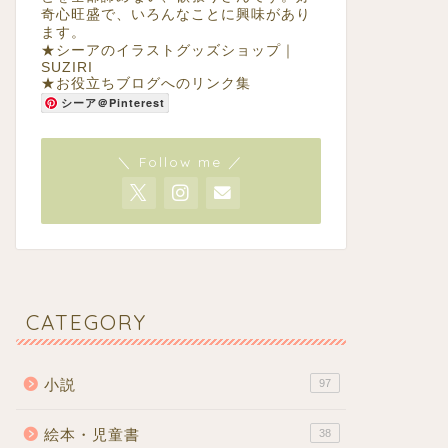
奇心旺盛で、いろんなことに興味があり
ます。
★
シーアのイラストグッズショップ｜
SUZIRI
★
お役立ちブログへのリンク集
シーア＠Pinterest
＼ Follow me ／
CATEGORY
小説
97
絵本・児童書
38