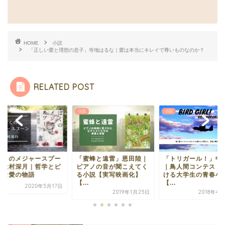
HOME
小説
「正しい愛と理想の息子」寺地はるな｜愛は本当にキレイで尊いものなのか？
RELATED POST
小説
小説
蜜蜂と遠雷」恩田陸｜
「トリガール！」中村航
柚木麻子「あまから
アノの音が聞こえてく
｜鳥人間コンテストに賭
テット」おいしい食
小説【実写映画化】
ける大学生の青春小説
と女の友情物語。【
.
【...
タ...
2019年1月25日
2018年4月22日
2018年7