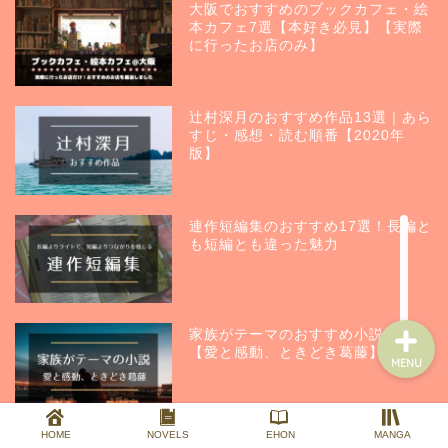
大阪でおすすめのブックカフェ・絵
本カフェ7選【本好き必見】【実際
に行ったお店のみ】
HOME
辻村深月のおすすめ作品13選｜あら
PROFILE
すじ・感想・読む順番【2020年
版】
NOVELS
連作短編集のおすすめ17選！長編と
も短編とも違った魅力
EHON
家族がテーマのおすすめ小説12選
【愛と感動、ときどき葛藤】
MENU
HOME
NOVELS
EHON
MANGA