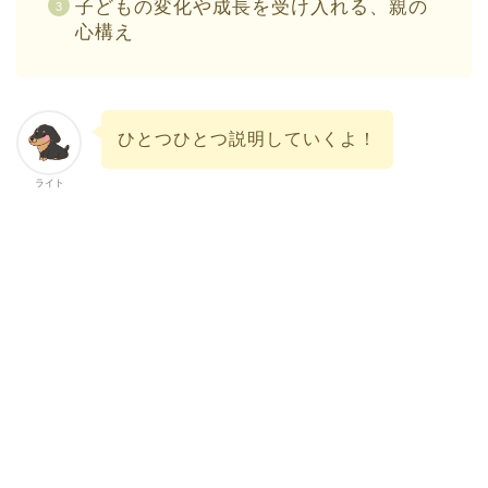
子どもの変化や成長を受け入れる、親の
心構え
ひとつひとつ説明していくよ！
ライト