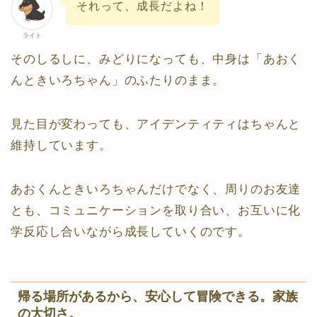
それって、成長だよね！
ライト
そのしるしに、みどりになっても、中身は「あおく
んときいろちゃん」のふたりのまま。
見た目が変わっても、アイデンティティはちゃんと
維持しています。
あおくんときいろちゃんだけでなく、周りのお友達
とも、コミュニケーションを取り合い、お互いに化
学反応し合いながら成長していくのです。
帰る場所があるから、安心して冒険できる。家族
の大切さ。