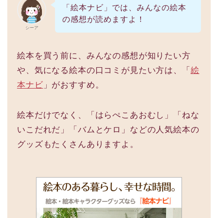
「絵本ナビ」では、みんなの絵本
の感想が読めますよ！
シーア
絵本を買う前に、みんなの感想が知りたい方
や、気になる絵本の口コミが見たい方は、「
絵
本ナビ
」がおすすめ。
絵本だけでなく、「はらぺこあおむし」「ねな
いこだれだ」「バムとケロ」などの人気絵本の
グッズもたくさんありますよ。