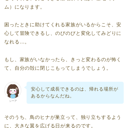
ム）になります。
困ったときに助けてくれる家族がいるからこそ、安
心して冒険できるし、のびのびと変化してみどりに
なれる…。
もし、家族がいなかったら、きっと変わるのが怖く
て、自分の殻に閉じこもってしまうでしょう。
安心して成長できるのは、帰れる場所が
あるからなんだね。
シーア
そのうち、鳥のヒナが巣立って、独り立ちするよう
に、大きな翼を広げる日が来るのです。