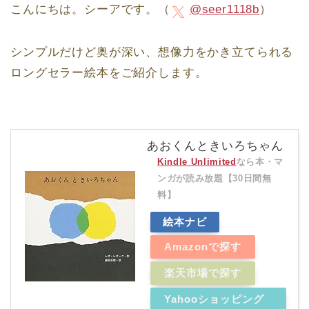
こんにちは。シーアです。（
@seer1118b
）
シンプルだけど奥が深い、想像力をかき立てられる
ロングセラー絵本をご紹介します。
あおくんときいろちゃん
Kindle Unlimited
なら本・マ
ンガが読み放題【30日間無
料】
絵本ナビ
Amazonで探す
楽天市場で探す
Yahooショッピング