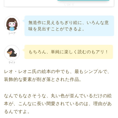
で探す
無造作に見えるちぎり絵に、いろんな意
味を見出すことができるよ。
シーア
もちろん、単純に楽しく読むのもアリ！
ライト
レオ・レオニ氏の絵本の中でも、最もシンプルで、
装飾的な要素が削ぎ落とされた作品。
なんでもなさそうな、丸い色が並んでいるだけの絵
本が、こんなに長い間愛されているのは、理由があ
るんですよ。