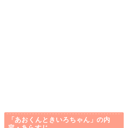
「あおくんときいろちゃん」の内
容・あらすじ