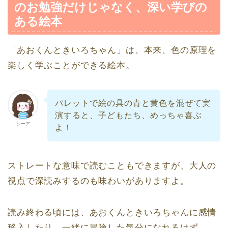
のお勉強だけじゃなく、深い学びの
ある絵本
「あおくんときいろちゃん」は、本来、色の原理を
楽しく学ぶことができる絵本。
パレットで絵の具の青と黄色を混ぜて実
演すると、子どもたち、めっちゃ喜ぶ
シーア
よ！
ストレートな意味で読むこともできますが、大人の
視点で深読みするのも味わいがありますよ。
読み終わる頃には、あおくんときいろちゃんに感情
移入したり、一緒に冒険した気分になれるはず。