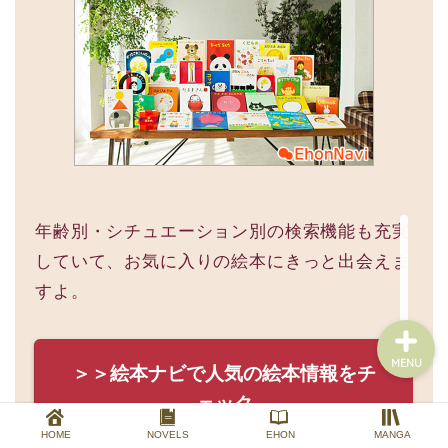
HOME
PROFILE
NOVELS
年齢別・シチュエーション別の検索機能も充実
EHON
していて、お気に入りの絵本にきっと出会えま
すよ。
MENU
＞＞絵本ナビで人気の絵本情報をチ
ェック
HOME
NOVELS
EHON
MANGA