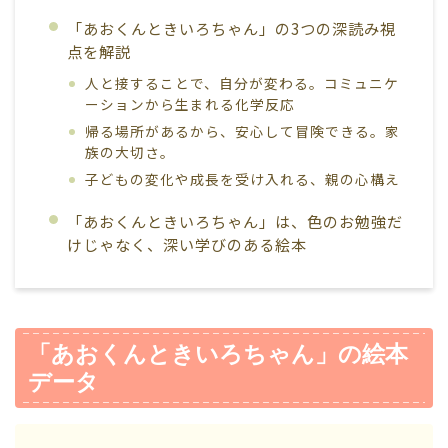
「あおくんときいろちゃん」の3つの深読み視
点を解説
人と接することで、自分が変わる。コミュニケ
ーションから生まれる化学反応
帰る場所があるから、安心して冒険できる。家
族の大切さ。
子どもの変化や成長を受け入れる、親の心構え
「あおくんときいろちゃん」は、色のお勉強だ
けじゃなく、深い学びのある絵本
「あおくんときいろちゃん」の絵本
データ