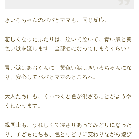
きいろちゃんのパパとママも、同じ反応。
悲しくなったふたりは、泣いて泣いて、青い涙と黄
色い涙を流します…全部涙になってしまうくらい！
青い涙はあおくんに、黄色い涙はきいろちゃんにな
り、安心してパパとママのところへ。
大人たちにも、くっつくと色が混ざることがようや
くわかります。
親同士も、うれしくて混ざりあってみどりになった
り、子どもたちも、色とりどりに交わりながら遊び