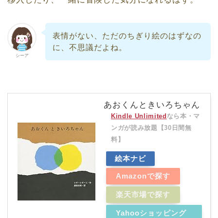
表情がない、ただのちぎり絵のはずなの
に、不思議だよね。
シーア
あおくんときいろちゃん
Kindle Unlimited
なら本・マ
ンガが読み放題【30日間無
料】
絵本ナビ
Amazonで探す
楽天市場で探す
Yahooショッピング